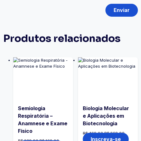
Produtos relacionados
Semiologia
Biologia Molecular
Respiratória –
e Aplicações em
Anamnese e Exame
Biotecnologia
Físico
R$
469,00
R$
269,00
Inscreva-se
R$
289,00
R$
169,00