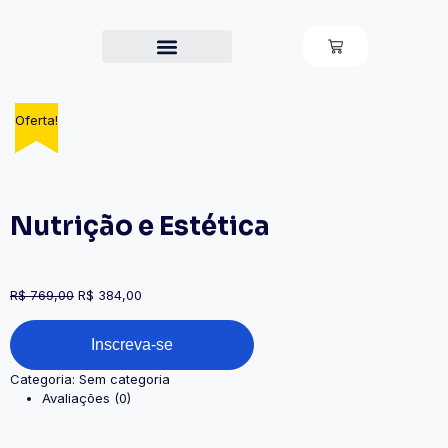
Cursos por categoria
Publique o seu curso
Oferta!
Oferta!
Oferta!
Oferta!
Oferta!
Nutrição e Estética
R$
769,00
R$
384,00
Inscreva-se
Categoria:
Sem categoria
Avaliações (0)