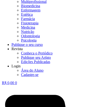
Multiprofissional
Biomedicina
Enfermagem
Estética
Farmácia
Fisioterapia
Medicina
Nutrição
Odontologia
Psicologia
Publique o seu curso
Revista
Conheça o Periódico
Publique seu Artigo
Edições Publicadas
Login
Área do Aluno
Cadastre-se
R$
0,00
0