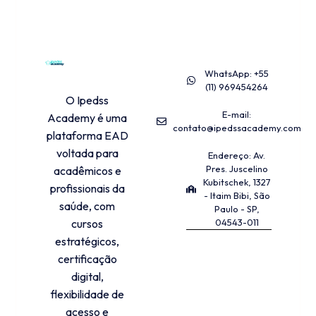
CONTATOS
PROGRAMA
WhatsApp: +55
EDUCACIONAL
(11) 969454264
O Ipedss
E-mail:
Academy é uma
contato@ipedssacademy.com
plataforma EAD
voltada para
Endereço: Av.
Pres. Juscelino
acadêmicos e
Kubitschek, 1327
profissionais da
- Itaim Bibi, São
saúde, com
Paulo - SP,
cursos
04543-011
estratégicos,
certificação
digital,
flexibilidade de
acesso e