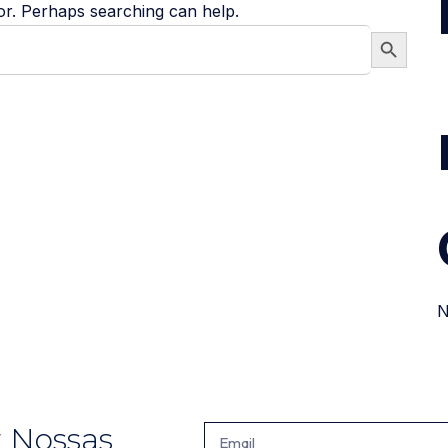
for. Perhaps searching can help.
Search Button
N
r Nossas