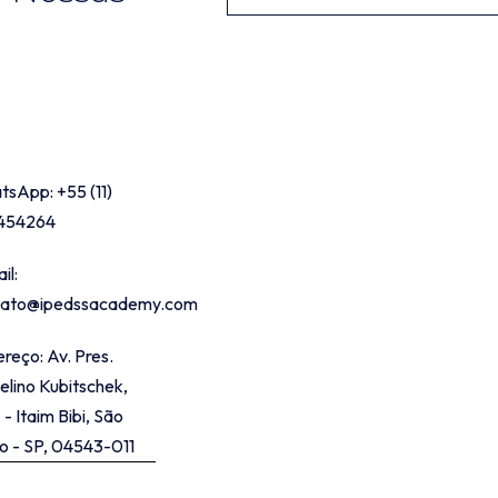
ATOS
sApp: +55 (11)
454264
il:
tato@ipedssacademy.com
reço: Av. Pres.
elino Kubitschek,
 - Itaim Bibi, São
o - SP, 04543-011